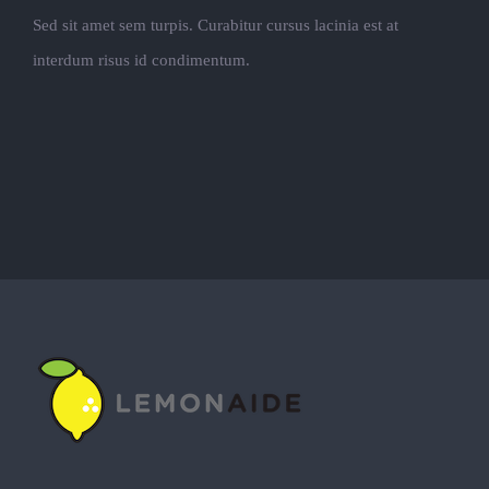
Sed sit amet sem turpis. Curabitur cursus lacinia est at
interdum risus id condimentum.